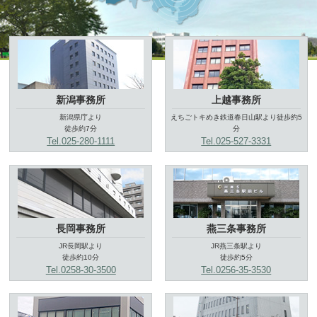
新潟事務所
上越事務所
新潟県庁より
えちごトキめき鉄道春日山駅より徒歩約5
徒歩約7分
分
Tel.025-280-1111
Tel.025-527-3331
長岡事務所
燕三条事務所
JR長岡駅より
JR燕三条駅より
徒歩約10分
徒歩約5分
Tel.0258-30-3500
Tel.0256-35-3530