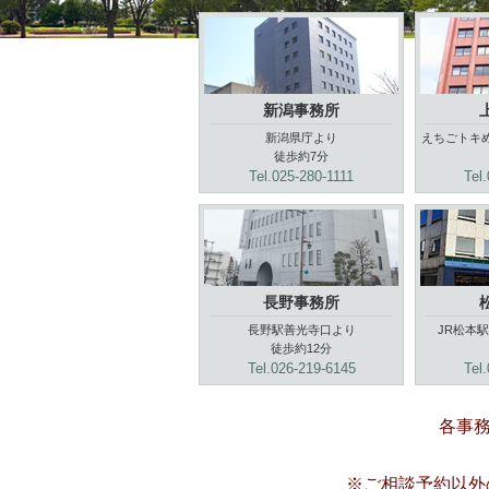
新潟事務所
新潟県庁より
えちごトキ
徒歩約7分
Tel.025-280-1111
Tel
長野事務所
長野駅善光寺口より
JR松本
徒歩約12分
Tel.026-219-6145
Tel
各事務
※ご相談予約以外の