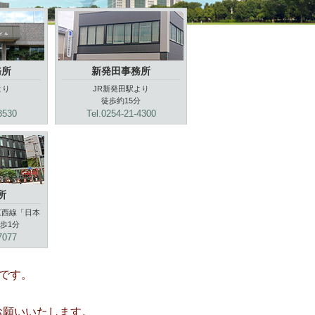
務所
新発田事務所
より
JR新発田駅より
徒歩約15分
3530
Tel.0254-21-4300
所
東西線「日本
歩1分
7077
）です。
にお願いいたします。