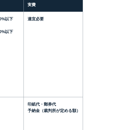
実費
0%以下
適宜必要
0%以下
印紙代・郵券代
予納金（裁判所が定める額）