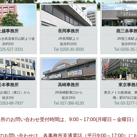
上越事務所
長岡事務所
燕三条事
めき鉄道春日山駅より徒
JR長岡駅より
JR燕三条駅
歩約5分
徒歩約10分
徒歩約5分
.025-527-3331
Tel.0258-30-3500
Tel.0256-35-
松本事務所
高崎事務所
東京事務
駅お城口（東口）から
JR高崎駅東口から
東京メトロ銀座線、
徒歩3分
徒歩19分
橋」駅A7出口徒
.0263-88-7937
Tel.027-386-9130
Tel.03-3277-
所のお問い合わせ受付時間は、9:00～17:00(月曜日～金曜日
お問い合わせは、各事務所直通電話（平日9:00～17:00）